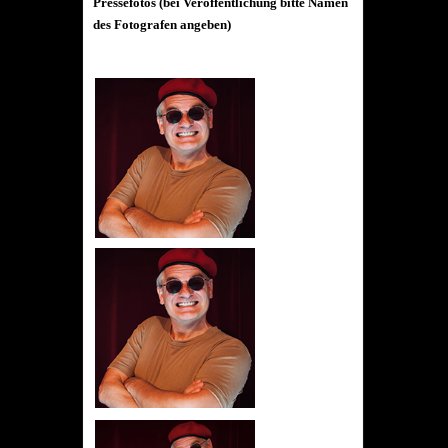
Pressefotos (bei Veröffentlichung bitte Namen
des Fotografen angeben)
Download
TOP LUSCHE de LUXE
Querformat
©: Manfred Wegner
Download