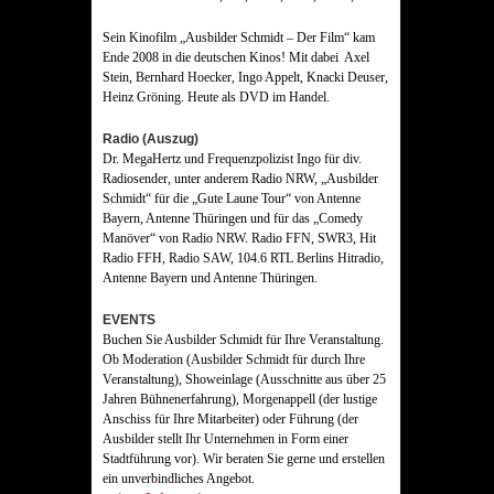
Sein Kinofilm „Ausbilder Schmidt – Der Film“ kam
Ende 2008 in die deutschen Kinos! Mit dabei Axel
Stein, Bernhard Hoecker, Ingo Appelt, Knacki Deuser,
Heinz Gröning. Heute als DVD im Handel.
Radio (Auszug)
Dr. MegaHertz und Frequenzpolizist Ingo für div.
Radiosender, unter anderem Radio NRW, „Ausbilder
Schmidt“ für die „Gute Laune Tour“ von Antenne
Bayern, Antenne Thüringen und für das „Comedy
Manöver“ von Radio NRW. Radio FFN, SWR3, Hit
Radio FFH, Radio SAW, 104.6 RTL Berlins Hitradio,
Antenne Bayern und Antenne Thüringen.
EVENTS
Buchen Sie Ausbilder Schmidt für Ihre Veranstaltung.
Ob Moderation (Ausbilder Schmidt für durch Ihre
Veranstaltung), Showeinlage (Ausschnitte aus über 25
Jahren Bühnenerfahrung), Morgenappell (der lustige
Anschiss für Ihre Mitarbeiter) oder Führung (der
Ausbilder stellt Ihr Unternehmen in Form einer
Stadtführung vor). Wir beraten Sie gerne und erstellen
ein unverbindliches Angebot.