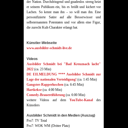
der Nation. Durchdringend und gnadenlos streng heizt
er seinem Publikum ein, bis es brüllt und kichert vor
Lachen. So kennt man ihn – so will man ihn. Eine
personifizierte Satire auf alle Besserwisser und
selbsternannten Potentaten und vor allem eine Figur,
die zurecht Kult-Charakter erlangt hat.
Künstler-Webseite
www.ausbilder-schmidt-live.de
Videos
Ausbilder Schmidt bei "Bad Kreuznach lacht"
2022
(ca. 23 Min)
DE EILMELDUNG **** Ausbilder Schmidt zur
Lage der nationalen Verteidigung!
(ca. 1:45 Min)
Gangster-Rapperluschen
(ca. 6:45 Min)
Hartkekse
(ca. 4:00 Min)
Comedy-Brauereiführung
(ca. 6:00 Min)
weitere Videos auf dem
YouTube-Kanal
des
Künstlers
Ausbilder Schmidt in den Medien (Auszug)
Pro7: TV Total
Pro7: WOK WM (Dritter Platz)