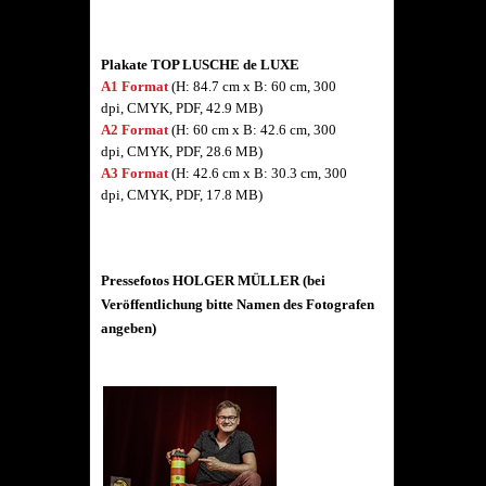
Plakate TOP LUSCHE de LUXE
A1 Format
(
H: 84.7 cm x B: 60 cm
, 300
dpi, CMYK, PDF, 42.9
MB)
A2 Format
(
H: 60 cm x B: 42.6 cm
, 300
dpi, CMYK, PDF, 28.6
MB)
A3 Format
(
H: 42.6 cm x B: 30.3 cm
, 300
dpi, CMYK, PDF, 17.8
MB)
Pressefotos HOLGER MÜLLER (bei
Veröffentlichung bitte Namen des Fotografen
angeben)