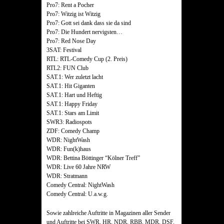
Pro7: Rent a Pocher
Pro7: Witzig ist Witzig
Pro7: Gott sei dank dass sie da sind
Pro7: Die Hundert nervigsten…
Pro7: Red Nose Day
3SAT: Festival
RTL: RTL-Comedy Cup (2. Preis)
RTL2: FUN Club
SAT.1: Wer zuletzt lacht
SAT.1: Hit Giganten
SAT.1: Hart und Heftig
SAT.1: Happy Friday
SAT.1: Stars am Limit
SWR3: Radiospots
ZDF: Comedy Champ
WDR: NightWash
WDR: Fun(k)haus
WDR: Bettina Böttinger “Kölner Treff”
WDR: Live 60 Jahre NRW
WDR: Stratmann
Comedy Central: NightWash
Comedy Central: U.a.w.g.
Sowie zahlreiche Auftritte in Magazinen aller Sender
und Auftritte bei SWR, HR, NDR, RBB, MDR, DSF.