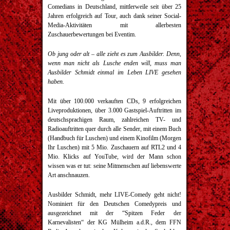
Comedians in Deutschland, mittlerweile seit über 25
Jahren erfolgreich auf Tour, auch dank seiner Social-
Media-Aktivitäten mit allerbesten
Zuschauerbewertungen bei Eventim.
Ob jung oder alt – alle zieht es zum Ausbilder. Denn,
wenn man nicht als Lusche enden will, muss man
Ausbilder Schmidt einmal im Leben LIVE gesehen
haben.
Mit über 100.000 verkauften CDs, 9 erfolgreichen
Liveproduktionen, über 3.000 Gastspiel-Auftritten im
deutschsprachigen Raum, zahlreichen TV- und
Radioauftritten quer durch alle Sender, mit einem Buch
(Handbuch für Luschen) und einem Kinofilm (Morgen
Ihr Luschen) mit 5 Mio. Zuschauern auf RTL2 und 4
Mio. Klicks auf YouTube, wird der Mann schon
wissen was er tut: seine Mitmenschen auf liebenswerte
Art anschnauzen.
Ausbilder Schmidt, mehr LIVE-Comedy geht nicht!
Nominiert für den Deutschen Comedypreis und
ausgezeichnet mit der “Spitzen Feder der
Karnevalisten“ der KG Mülheim a.d.R., dem FFN