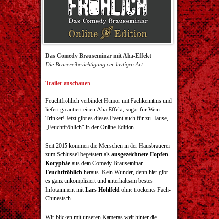
Das Comedy Brauseminar mit Aha-Effekt
Die Brauereibesichtigung der lustigen Art
Trailer anschauen
Feuchtfr
ö
hlich verbindet
Humor mit
Fachkenntnis und
liefert garantiert einen Aha-Effekt, sogar für Wein-
Trinker! Jetzt gibt es dieses Event auch für zu Hause,
„Feuchtfröhlich“ in der Online Edition.
Seit 2015 kommen die Menschen in der Hausbrauerei
zum Schlüssel begeistert als
ausgezeichnete Hopfen-
Koryphäe
aus dem Comedy Brauseminar
Feuchtfröhlich
heraus. Kein Wunder, denn hier gibt
es ganz unkompliziert und unterhaltsam bestes
Infotainment mit
Lars Hohlfeld
ohne trockenes Fach-
Chinesisch.
Wir blicken mit unseren Kameras weit hinter die