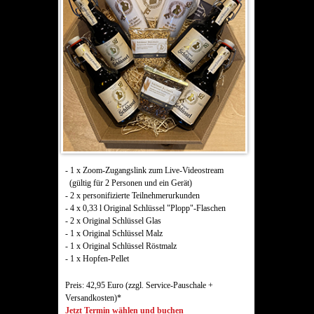
- 1 x Zoom-Zugangslink zum Live-Videostream
(gültig für 2 Personen und ein Gerät)
- 2 x personifizierte Teilnehmerurkunden
- 4 x 0,33 l Original Schlüssel "Plopp"-Flaschen
- 2 x Original Schlüssel Glas
- 1 x Original Schlüssel Malz
- 1 x Original Schlüssel Röstmalz
- 1 x Hopfen-Pellet
Preis: 42,95 Euro (zzgl. Service-Pauschale +
Versandkosten)*
Jetzt Termin wählen und buchen