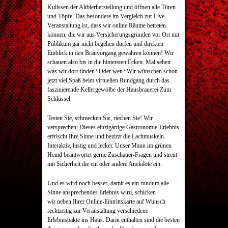
Kulissen der Altbierherstellung und öffnen alle Türen
und Töpfe. Das besondere im Vergleich zur Live-
Veranstaltung ist, dass wir online Räume betreten
können, die wir aus Versicherungsgründen vor Ort mit
Publikum gar nicht begehen dürfen und direkten
Einblick in den Brauvorgang gewähren können! Wir
schauen also bis in die hintersten Ecken. Mal sehen
was wir dort finden? Oder wen? Wir wünschen schon
jetzt viel Spaß beim virtuellen Rundgang durch das
faszinierende Kellergewölbe der Hausbrauerei Zum
Schlüssel.
Testen Sie, schmecken Sie, riechen Sie! Wir
versprechen: Dieses einzigartige Gastronomie-Erlebnis
erfrischt Ihre Sinne und bezirzt die Lachmuskeln.
Interaktiv, lustig und lecker. Unser Mann im grünen
Hemd beantwortet gerne Zuschauer-Fragen und streut
mit Sicherheit die ein oder andere Anekdote ein.
Und es wird noch besser, damit es ein rundum alle
Sinne ansprechendes Erlebnis wird, schicken
wir neben Ihrer Online-Eintrittskarte auf Wunsch
rechtzeitig zur Veranstaltung verschiedene
Erlebnispakte ins Haus. Darin enthalten sind die besten