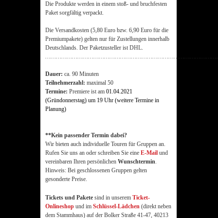
Die Produkte werden in einem stoß- und bruchfesten
Paket sorgfältig verpackt.
Die Versandkosten (5,80 Euro bzw. 6,90 Euro für die
Premiumpakete) gelten nur für Zustellungen innerhalb
Deutschlands. Der Paketzusteller ist DHL.
……………………………………………………………………………………
Dauer:
ca. 90 Minuten
Teilnehmerzahl:
maximal 50
Termine:
Premiere ist am
01.04.2021
(Gründonnerstag) um 19 Uhr (weitere Termine in
Planung)
**Kein passender Termin dabei?
Wir bieten auch individuelle Touren für Gruppen an.
Rufen Sie uns an oder schreiben Sie eine
E-Mail
und
vereinbaren Ihren persönlichen
Wunschtermin
.
Hinweis: Bei geschlossenen Gruppen gelten
gesonderte Preise.
Tickets und Pakete
sind in unserem
Ticket-
Onlineshop
und im
Schlüssel-Lädchen
(direkt neben
dem Stammhaus) auf der Bolker Straße 41-47, 40213