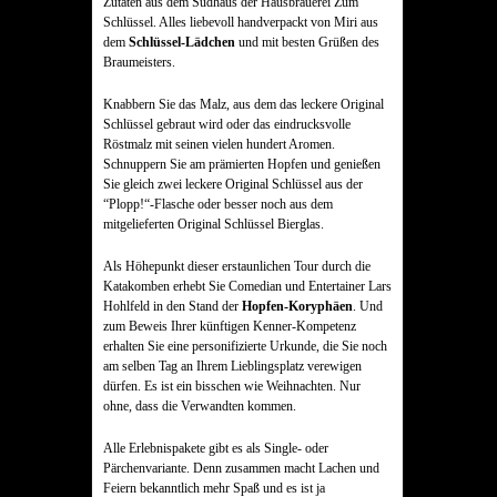
Zutaten aus dem Sudhaus der Hausbrauerei Zum
Schlüssel. Alles liebevoll handverpackt von Miri aus
dem
Schlüssel-Lädchen
und mit besten Grüßen des
Braumeisters.
Knabbern Sie das Malz, aus dem das leckere Original
Schlüssel gebraut wird oder das eindrucksvolle
Röstmalz mit seinen vielen hundert Aromen.
Schnuppern Sie am prämierten Hopfen und genießen
Sie gleich zwei leckere Original Schlüssel aus der
“Plopp!“-Flasche oder besser noch aus dem
mitgelieferten Original Schlüssel Bierglas.
Als Höhepunkt dieser erstaunlichen Tour durch die
Katakomben erhebt Sie Comedian und Entertainer Lars
Hohlfeld in den Stand der
Hopfen-Koryphäen
. Und
zum Beweis Ihrer künftigen Kenner-Kompetenz
erhalten Sie eine personifizierte Urkunde, die Sie noch
am selben Tag an Ihrem Lieblingsplatz verewigen
dürfen. Es ist ein bisschen wie Weihnachten. Nur
ohne, dass die Verwandten kommen.
Alle Erlebnispakete gibt es als Single- oder
Pärchenvariante. Denn zusammen macht Lachen und
Feiern bekanntlich mehr Spaß und es ist ja