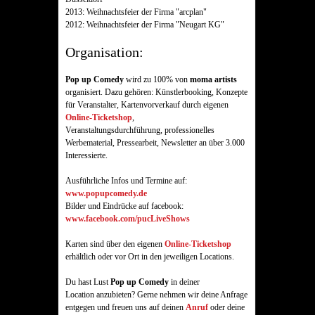
2013: Weihnachtsfeier der Firma "arcplan"
2012: Weihnachtsfeier der Firma "Neugart KG"
Organisation:
Pop up Comedy
wird zu 100% von
moma artists
organisiert. Dazu gehören: Künstlerbooking, Konzepte
für Veranstalter, Kartenvorverkauf durch eigenen
Online-Ticketshop
,
Veranstaltungsdurchführung, professionelles
Werbematerial, Pressearbeit, Newsletter an über 3.000
Interessierte.
Ausführliche Infos und Termine auf:
www.popupcomedy.de
Bilder und Eindrücke auf facebook:
www.facebook.com/pucLiveShows
Karten sind über den eigenen
Online-Ticketshop
erhältlich oder vor Ort in den jeweiligen Locations.
Du hast Lust
Pop up Comedy
in deiner
Location anzubieten? Gerne nehmen wir deine Anfrage
entgegen und freuen uns auf deinen
Anruf
oder deine