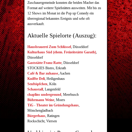
Zuschauergemeinde konnten die beiden Macher das
Format auf weitere Spielstätten ausweiten. Mit bis zu
12 Shows im Monat ist die Pop up Comedy ein
überregional bekanntes Ereignis und sehr oft
ausverkauft.
Aktuelle Spielorte (Auszug):
Hausbrauerei Zum Schlüssel
, Düsseldorf
Kulturhaus Süd (ehem. Freizeitstätte Garath)
,
Düsseldorf
Gaststätte Franz Ratte
, Düsseldorf
STOCKIES Bistro, Erkrath
Café & Bar zuhause
, Aachen
Kniffte Deli
, Heiligenhaus
Senftöpfchen
, Köln
Schaustall
, Langenfeld
chaplins underground
, Meerbusch
Bührmann Weine
, Moers
TiG - Theater im Gründungshaus
,
Mönchengladbach
Bürgerhaus
, Ratingen
Rockschicht, Viersen