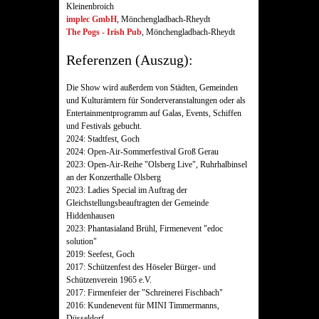
Kleinenbroich
implec GmbH
, Mönchengladbach-Rheydt
The Pogs - Irish Pub
, Mönchengladbach-Rheydt
Referenzen (Auszug):
Die Show wird außerdem von Städten, Gemeinden
und Kulturämtern für Sonderveranstaltungen oder als
Entertainmentprogramm auf Galas, Events, Schiffen
und Festivals gebucht.
2024: Stadtfest, Goch
2024: Open-Air-Sommerfestival Groß Gerau
2023: Open-Air-Reihe "Olsberg Live", Ruhrhalbinsel
an der Konzerthalle Olsberg
2023: Ladies Special im Auftrag der
Gleichstellungsbeauftragten der Gemeinde
Hiddenhausen
2023: Phantasialand Brühl, Firmenevent "edoc
solution"
2019: Seefest, Goch
2017: Schützenfest des Höseler Bürger- und
Schützenverein 1965 e.V.
2017: Firmenfeier der "Schreinerei Fischbach"
2016: Kundenevent für MINI Timmermanns,
Düsseldorf