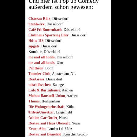
Und hier ist Pop up Comedy
außerdem schon gewesen:
Chateau Rikx
, Düsseldorf
Stahlwerk
, Düsseldorf
Café Frl:Buntenbach
, Düsseldorf
Clubhaus Sportring Eller
, Düsseldorf
Hütte 113
, Düsseldorf
sipgate
, Düsseldorf
Komödie, Düsseldorf
me and all hotels
, Düsseldorf
me and all hotels
, Ulm
Pantheon
, Bonn
Toomler-Club
, Amsterdam, NL
ResiGrass
, Düsseldorf
talschlösschen
, Ratingen
Café & Bar zuhause
, Aachen
Mobau Baustoff-Union
, Aachen
Thums
, Heiligenhaus
Die Wohngemeinschaft
, Köln
#IdeenUmsetzer
, Langenfeld
Athlon Car Outlet
, Neuss
Restaurant Haus Obererft
, Neuss
Event-Alm
, Landau i.d. Pfalz
Restaurant Bienefeld
, Korschenbroich-